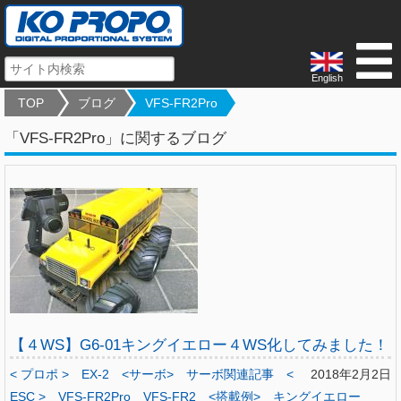
English
TOP
ブログ
VFS-FR2Pro
「VFS-FR2Pro」に関するブログ
【４WS】G6-01キングイエロー４WS化してみました！
< プロポ >
EX-2
<サーボ>
サーボ関連記事
<
2018年2月2日
ESC >
VFS-FR2Pro
VFS-FR2
<搭載例>
キングイエロー