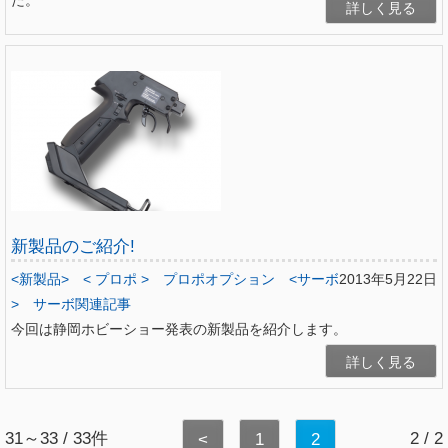
た。
詳しく見る
新製品のご紹介!
<新製品>
< プロポ >
プロポオプション
<サーボ
2013年5月22日
>
サーボ関連記事
今回は静岡ホビーショー発表の新製品を紹介します。
詳しく見る
31～33 / 33件
2 / 2
<
1
2