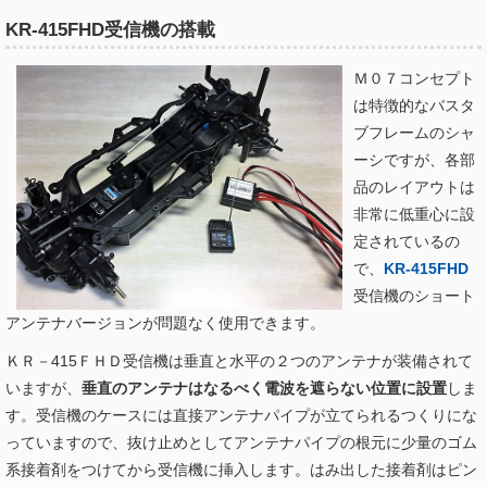
KR-415FHD受信機の搭載
Ｍ０７コンセプト
は特徴的なバスタ
ブフレームのシャ
ーシですが、各部
品のレイアウトは
非常に低重心に設
定されているの
で、
KR-415FHD
受信機のショート
アンテナバージョンが問題なく使用できます。
ＫＲ－415ＦＨＤ受信機は垂直と水平の２つのアンテナが装備されて
いますが、
垂直のアンテナはなるべく電波を遮らない位置に設置
しま
す。受信機のケースには直接アンテナパイプが立てられるつくりにな
っていますので、抜け止めとしてアンテナパイプの根元に少量のゴム
系接着剤をつけてから受信機に挿入します。はみ出した接着剤はピン