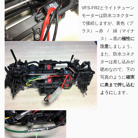
VFS-FR2とライトチューン
モーターは防水コネクター
で接続しますが、黄色（プ
ラス）→赤 / 緑（マイナ
ス）→黒の
極性に
注意
しましょう。
また、防水コネク
ターは差し込みが
硬めなので、下の
写真のように
確実
に奥まで押し込む
ように
します。