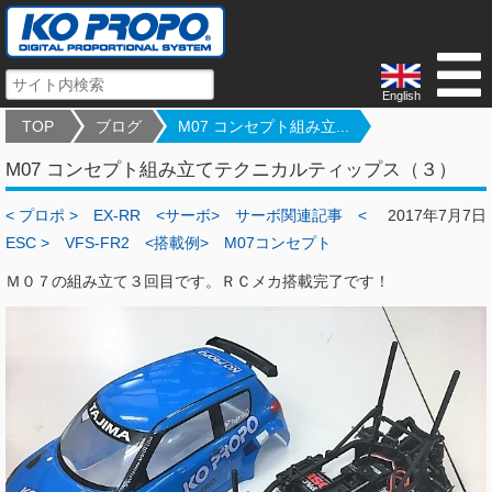
English
TOP
ブログ
M07 コンセプト組み立...
M07 コンセプト組み立てテクニカルティップス（３）
< プロポ >
EX-RR
<サーボ>
サーボ関連記事
<
2017年7月7日
ESC >
VFS-FR2
<搭載例>
M07コンセプト
Ｍ０７の組み立て３回目です。ＲＣメカ搭載完了です！