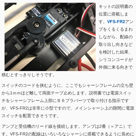
キットの説明書の
位置に搭載しま
す。
VFS-FR2
アン
プをくるくるまわ
しながら、配線の
取り出し向きなど
を検討した結果、
シリコンコードが
外側に来る向きで
積むとすっきりしそうです。
スイッチのコードを挟むように、ここでもシャーシフレームの立ち壁
から1ｍｍほど離して両面テープ止めします。説明書では電源スイッ
チをシャーシフレーム上部にＢ６プラパーツで取り付ける指示です
が、VFS-FR2は非常に小型ですので、メインシャーシ上の隙間に電源
スイッチを配置できそうです。
アンプと受信機のリード線を接続します。アンプは2番（＝アニ）で
す。VFS-FR2の配線はいろいろなシャーシに搭載できるように長めに