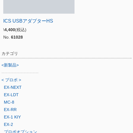
ICS USBアダプターHS
\
4,400
(税込)
No.
61028
カテゴリ
<新製品>
-------------------------
< プロポ >
EX-NEXT
EX-LDT
MC-8
EX-RR
EX-1 KIY
EX-2
プロポオプション