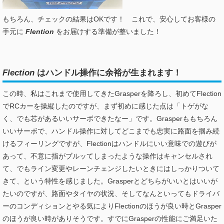
もちろん、チェックの結果はOKです！ これで、安心してお客様の
手元に
Flention
をお届けする準備が整いました！
Flection
はハンドル操作に余裕が生まれます！
この時、私はこれまで使用してきたGrasperを降ろし、初めてFlection
でRCカーを操縦したのですが、まず初めに感じた点は「トゲがな
く、でも芯があるいいサーボできたなー」です。Grasperももちろん
いいサーボで、ハンドル操作に対してどこまでも忠実に路面を掴み続
けるフィーリングですが、Flectionはハンドルにいい意味での遊びが
あって、不意に指がブルッてしまったような操作はキャンセルされ
て、でもライン変更やレーンチェンジしたいときにはしっかりついて
きて、という特性を感じました。Grasperとどちらがいいとはいいが
たいのですが、路面やタイヤの状況、そしてなんといってもドライバ
ーのコンディションとやる気によりFlectionのほうが良い時とGrasper
のほうが良い時がありそうです。すでにGrasperの性能にご満足いた