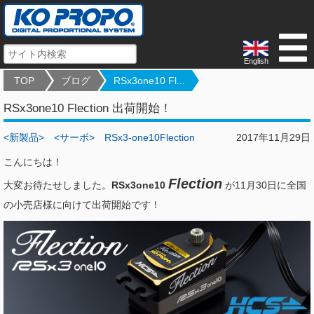
English
TOP
ブログ
RSx3one10 Fl...
RSx3one10 Flection 出荷開始！
<新製品>
<サーボ>
RSx3-one10Flection
2017年11月29日
こんにちは！
Flection
大変お待たせしました。
RSx3one10
が11月30日に全国
の小売店様に向けて出荷開始です！