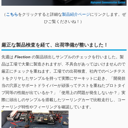
（
こちら
をクリックすると
詳細な
製品紹介ページ
にリンクします。ぜ
ひご覧くださいね！）
厳正な製品検査を経て、出荷準備が整いました！
先週は
Flection
の製品頭出しサンプルのチェックを行いました。製
品は工場で大量に製造されますが、不具合があってはいけませんので
厳正にチェックを重ねます。工場での出荷検査、社内でのベンチテス
トをクリヤしたサンプルを持って実際にサーキットに赴き、「開発担
当の穴原とサポートドライバーが頑張ってテストを重ねたプロトタイ
プ同等の性能が出ているか？」「使用上の問題が発生しないか？」実
際に頭出しのサンプルを搭載したツーリングカーで比較走行し、コー
ナーリング特性やフィーリングを確認しています。