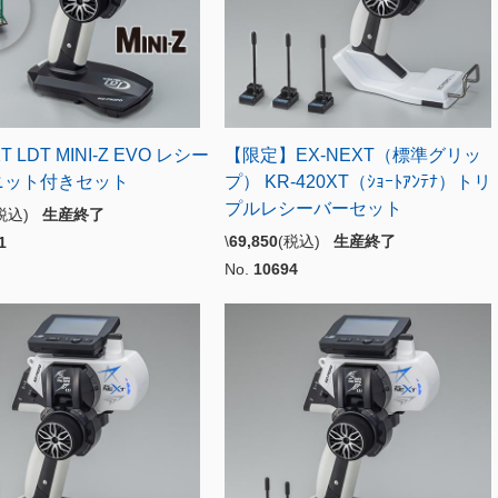
T LDT MINI-Z EVO レシー
【限定】EX-NEXT（標準グリッ
ニット付きセット
プ） KR-420XT（ｼｮｰﾄｱﾝﾃﾅ）トリ
プルレシーバーセット
(税込)
生産終了
\
69,850
(税込)
生産終了
1
No.
10694