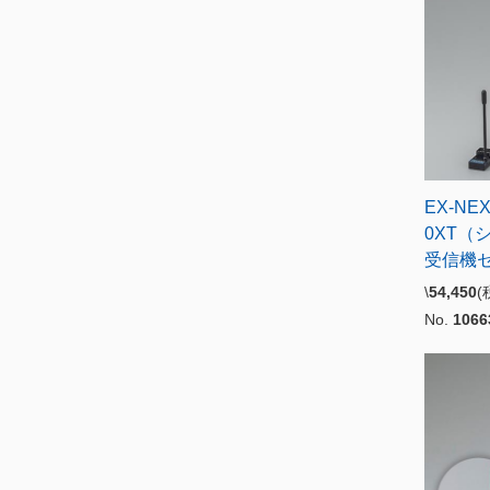
EX-NE
0XT（
受信機
\
54,450
No.
1066