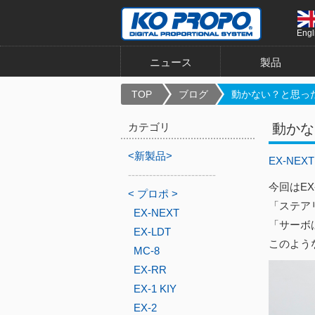
Engl
ニュース
製品
TOP
ブログ
動かない？と思った
カテゴリ
動かな
<新製品>
EX-NEXT
-------------------------
今回はE
< プロポ >
「ステア
EX-NEXT
「サーボ
EX-LDT
このよう
MC-8
EX-RR
EX-1 KIY
EX-2