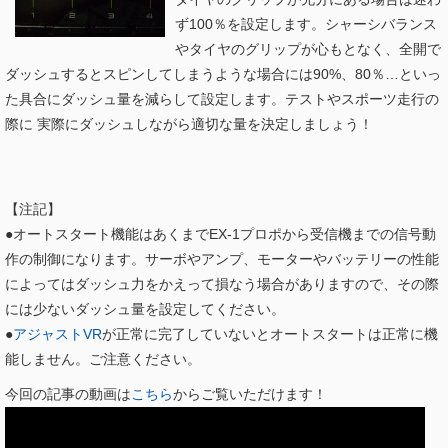
ず100％を設定します。シャーシバランス
やタイヤのグリップが心もとなく、全開で
ダッシュするとスピンしてしまうような場合には90%、80％…といっ
た具合にダッシュ量を減らして設定します。テストやスポーツ走行の
際に 実際にダッシュしながら適切な量を決定しましょう！
【注記】
●オートスタート機能はあくまでEX-1プロポから受信機までの信号動
作の制御になります。サーボやアンプ、モーターやバッテリーの性能
によってはダッシュ力をかえって損なう場合がありますので、その際
には少ないダッシュ量を設定してください。
●
アジャストVR
が正常に完了していないとオートスタートは正常に機
能しません。ご注意ください。
今回の記事の動画は
こちら
からご覧いただけます！