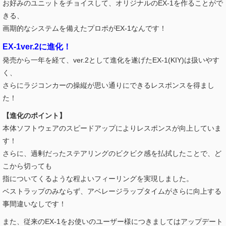
お好みのユニットをチョイスして、オリジナルのEX-1を作ることがで
きる、
画期的なシステムを備えたプロポがEX-1なんです！
EX-1ver.2に進化！
発売から一年を経て、ver.2として進化を遂げたEX-1(KIY)は扱いやす
く、
さらにラジコンカーの操縦が思い通りにできるレスポンスを得まし
た！
【進化のポイント】
本体ソフトウェアのスピードアップによりレスポンスが向上していま
す！
さらに、過剰だったステアリングのビクビク感を払拭したことで、ど
こから切っても
指についてくるような程よいフィーリングを実現しました
。
ベストラップのみならず、アベレージラップタイムがさらに向上する
事間違いなしです！
また、従来のEX-1をお使いのユーザー様につきましては
アップデート