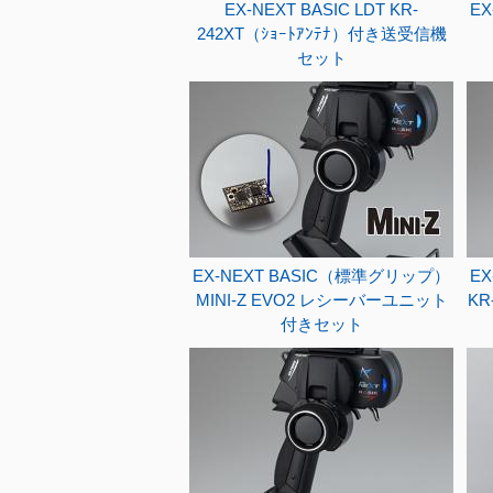
EX-NEXT BASIC LDT KR-
EX
242XT（ｼｮｰﾄｱﾝﾃﾅ）付き送受信機
セット
EX-NEXT BASIC（標準グリップ）
E
MINI-Z EVO2 レシーバーユニット
KR
付きセット