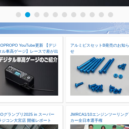
KOPROPO YouTube更新 【デジ
アルミビスセットB発売のお知
タル車高ゲージ】レースで差が出
せ
る！0.1mm精度の車高測定ツー
ル
KOグランプリ2025 in スーパー
JMRCA1/10エンジンツーリング
ラジコン大宮店 開催レポート
カー全日本選手権