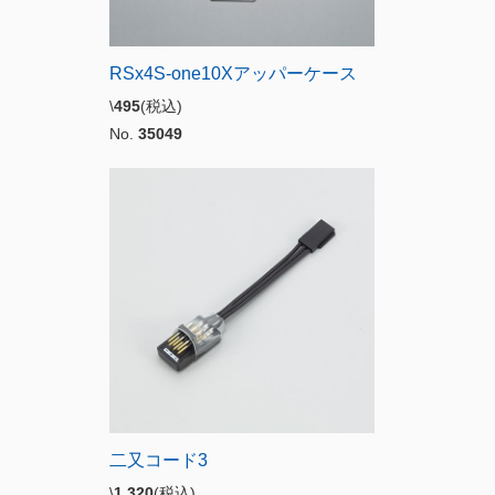
RSx4S-one10Xアッパーケース
\
495
(税込)
No.
35049
二又コード3
\
1,320
(税込)