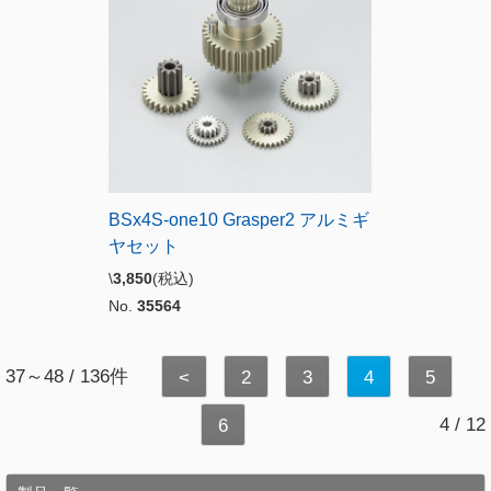
BSx4S-one10 Grasper2 アルミギ
ヤセット
\
3,850
(税込)
No.
35564
37～48 / 136件
<
2
3
4
5
4 / 12
6