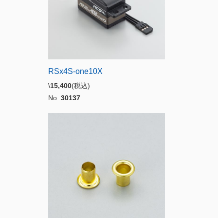
RSx4S-one10X
\
15,400
(税込)
No.
30137