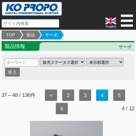
English
TOP
製品
サーボ
製品情報
サーボ
37～48 / 136件
<
2
3
4
5
4 / 12
6