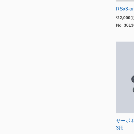
RSx3-on
\
22,000
No.
3013
サーボギヤ
3用