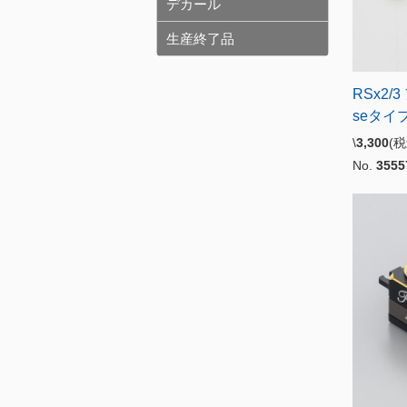
デカール
生産終了品
RSx2/
seタイ
\
3,300
(
No.
3555