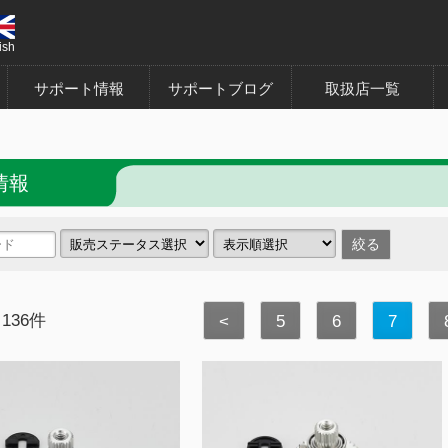
ish
サポート情報
サポートブログ
取扱店一覧
情報
 136件
<
5
6
7