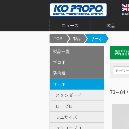
Engl
ニュース
製品
TOP
製品
サーボ
製品一覧
製品
プロポ
受信機
サーボ
73～84 /
スタンダード
ロープロ
ミニサイズ
セミロープロ