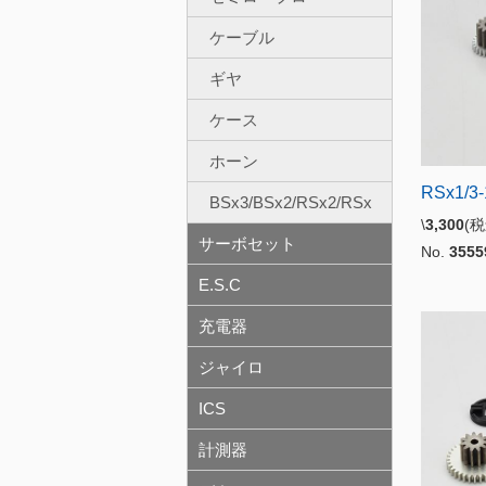
ケーブル
ギヤ
ケース
ホーン
RSx1/
BSx3/BSx2/RSx2/RSx
\
3,300
(
サーボセット
No.
3555
E.S.C
充電器
ジャイロ
ICS
計測器