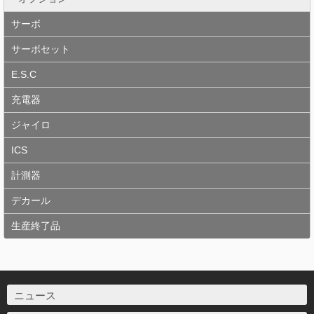
サーボ
サーボセット
E.S.C
充電器
ジャイロ
ICS
計測器
デカール
生産終了品
ニュース