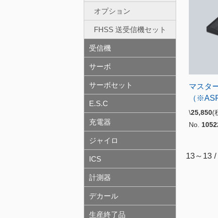
オプション
FHSS 送受信機セット
受信機
サーボ
サーボセット
マスターユ
（※AS
E.S.C
\
25,850
(
充電器
No.
1052
ジャイロ
13～13 /
ICS
計測器
デカール
生産終了品