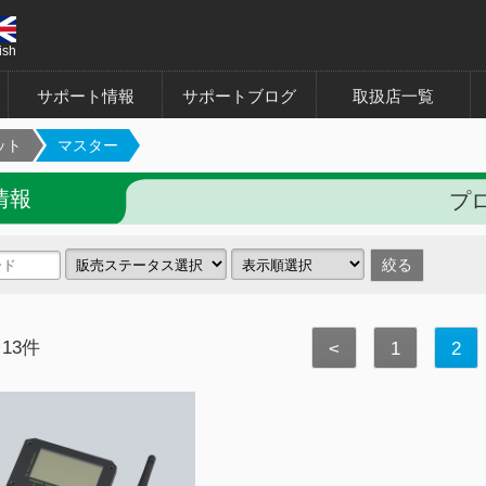
ish
サポート情報
サポートブログ
取扱店一覧
ット
マスター
情報
プロ
 13件
<
1
2