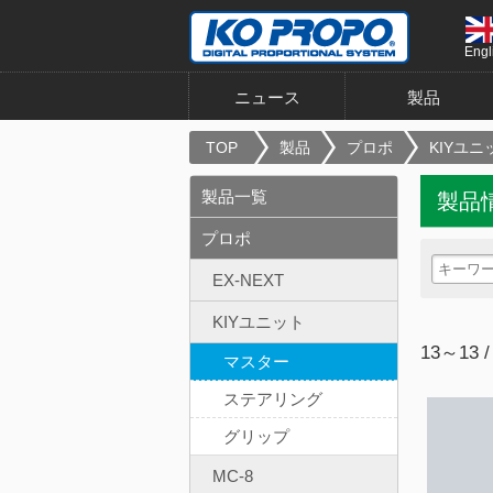
Engl
ニュース
製品
TOP
製品
プロポ
KIYユニ
製品一覧
製品
プロポ
EX-NEXT
KIYユニット
13～13 /
マスター
ステアリング
グリップ
MC-8