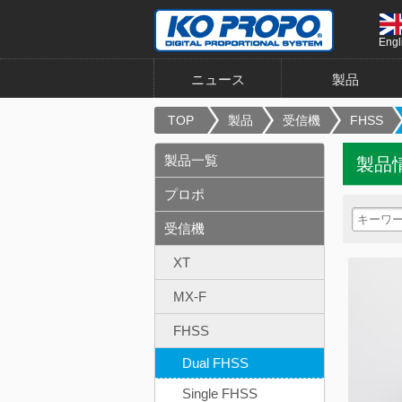
Engl
ニュース
製品
TOP
製品
受信機
FHSS
製品一覧
製品
プロポ
受信機
XT
MX-F
FHSS
Dual FHSS
Single FHSS