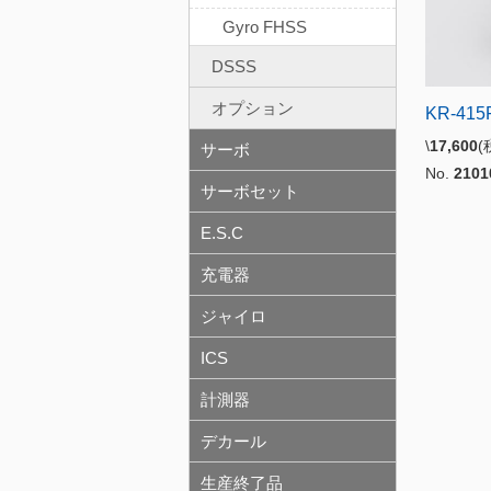
Gyro FHSS
DSSS
オプション
KR-4
\
17,600
サーボ
No.
2101
サーボセット
E.S.C
充電器
ジャイロ
ICS
計測器
デカール
生産終了品