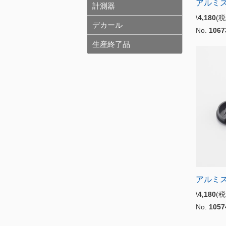
アルミ
計測器
\
4,180
(
デカール
No.
1067
生産終了品
アルミ
\
4,180
(
No.
1057