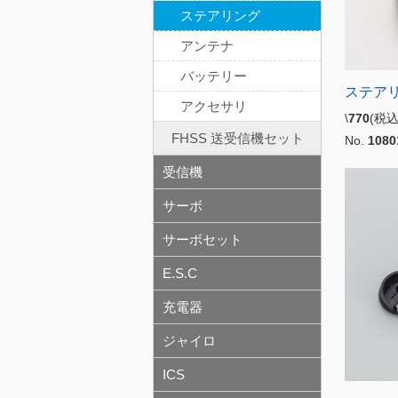
ステアリング
アンテナ
バッテリー
ステアリ
アクセサリ
\
770
(税
FHSS 送受信機セット
No.
1080
受信機
サーボ
サーボセット
E.S.C
充電器
ジャイロ
ICS