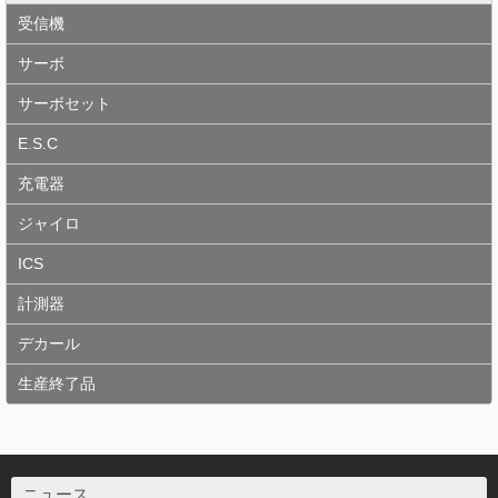
受信機
サーボ
サーボセット
E.S.C
充電器
ジャイロ
ICS
計測器
デカール
生産終了品
ニュース