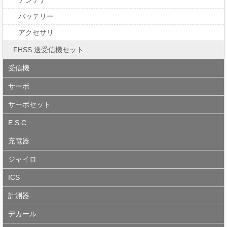
アンテナ
バッテリー
アクセサリ
FHSS 送受信機セット
受信機
サーボ
サーボセット
E.S.C
充電器
ジャイロ
ICS
計測器
デカール