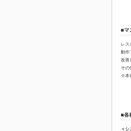
■マ
レス
動作
改善
その
※本
■各
＜シ