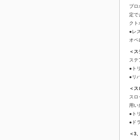
プロ
定で
クト
●レ
オペ
＜ス
ステ
●ト
●リ
＜ス
スロ
用い
●ト
●ド
＜3