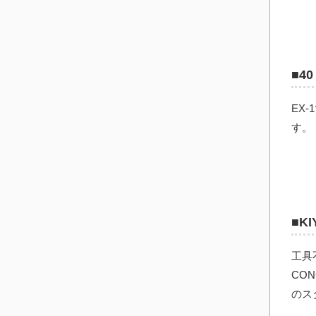
■4
EX
す。
■K
工具不
CO
のス