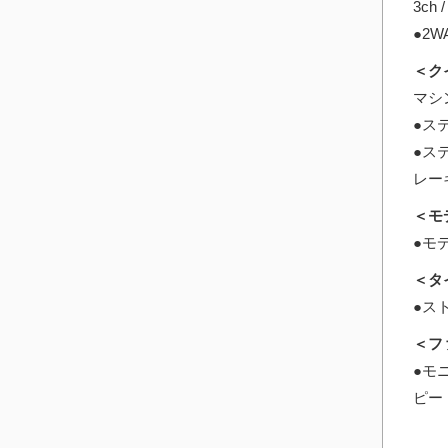
3c
●2W
＜ク
マシ
●ス
●ス
レー
＜モ
●モ
＜タ
●ス
＜フ
●モ
ピー