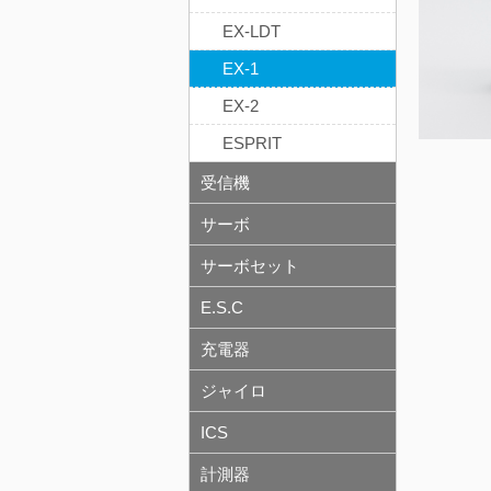
EX-LDT
EX-1
EX-2
ESPRIT
受信機
サーボ
サーボセット
E.S.C
充電器
ジャイロ
ICS
計測器