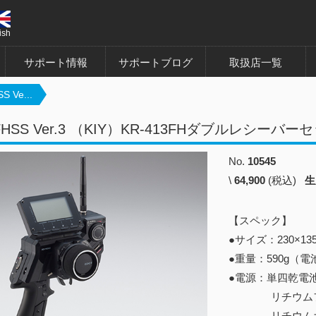
ish
サポート情報
サポートブログ
取扱店一覧
S Ve...
 FHSS Ver.3 （KIY）KR-413FHダブルレシーバー
No.
10545
\
64,900
(税込)
生
【スペック】
●サイズ：230×1
●重量：590g（
●電源：単四乾電
リチウムフェライ
リチウムポリマ