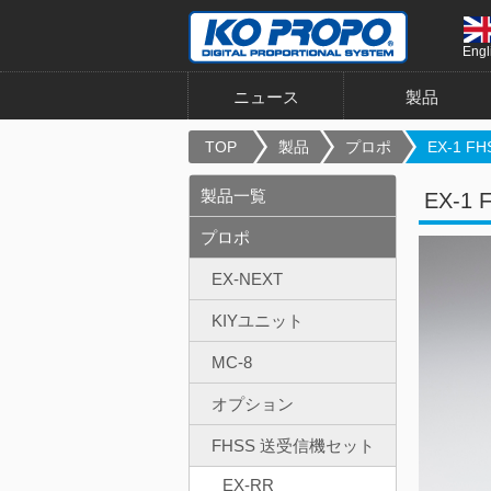
Engl
ニュース
製品
TOP
製品
プロポ
EX-1 FHS
製品一覧
EX-1
プロポ
EX-NEXT
KIYユニット
MC-8
オプション
FHSS 送受信機セット
EX-RR