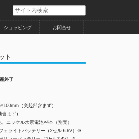
ショッピング
お問合せ
セット
産終了
35×100mm（突起部含まず）
電池含まず）
池、ニッケル水素電池×4本（別売）
トバッテリー（2セル 6.6V）※
ーバッテリー（2セル7.4V）※