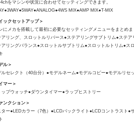
h / 4chをマシンや状況に合わせてセッティングできます。
AY●3WAY●5WAY●ANALOG●4WS MIX●AMP MIX●T-MIX
イックセットアップ＞
ンにメカを搭載して最初に必要なセッティングメニューをまとめま
テアリング、スロットルリバース●ステアリングサブトリム●ステア
テアリングバランス●スロットルサブトリム●スロットルトリム●ス
キ
デル＞
デルセレクト（40台分）●モデルネーム●モデルコピー●モデルリセ
イマー＞
トップウォッチ●ダウンタイマー●ラップヒストリー
ァンクション＞
ニター●LEDカラー（7色）●LCDバックライト●LCDコントラスト
ト