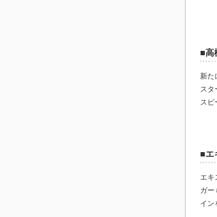
■高
新た
スタ
スピ
■エ
エキ
ガー
イン