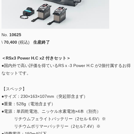
No.
10625
\
70,400
(税込)
生産終了
＜RSx3 Power H.C x2 付きセット＞
●国内外で高い評価を得ているRSｘ-3 Power H.C が2個付属するお得
なセットです。
【スペック】
●サイズ：230×163×107mm（突起部含まず）
●重量：528g（電池含まず）
●電源：単四乾電池、ニッケル水素電池×4本（別売）
リチウムフェライトバッテリー（2セル 6.6V）※
リチウムポリマーバッテリー（2セル7.4V）※
●消費電流：150mA以下