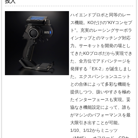
投入
ハイエンドプロポと同等のレー
ス機能。KOだけの“KIYコンセプ
ト”。充実のレーシングサーボラ
インナップとのマッチング対応
力。サーキットを開発の場とし
てきたKOプロポだから実現でき
た、全方位でアドバンテージを
発揮する「EX-2」が誕生しまし
た。エクスパンションユニット
との合体によって多彩な機能を
提供しつつ、扱いやすさを極め
たインターフェースも実現。妥
協なき機能設定によって、誰も
がマシンのパフォーマンスを最
大限引き出すことが可能。
1/10、1/12からミニッツ
（MHS）、オフロード、GPカ