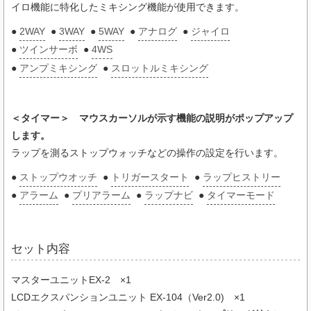
イロ機能に特化したミキシング機能が使用できます。
●
2WAY
●
3WAY
●
5WAY
●
アナログ
●
ジャイロ
●
ツインサーボ
●
4WS
●
アンプミキシング
●
スロットルミキシング
＜タイマー＞ マウスカーソルが示す機能の説明がポップアップ
します。
ラップを測るストップウォッチなどの操作の設定を行います。
●
ストップウオッチ
●
トリガースタート
●
ラップヒストリー
●
アラーム
●
プリアラーム
●
ラップナビ
●
タイマーモード
セット内容
マスターユニットEX-2 ×1
LCDエクスパンションユニット EX-104（Ver2.0) ×1