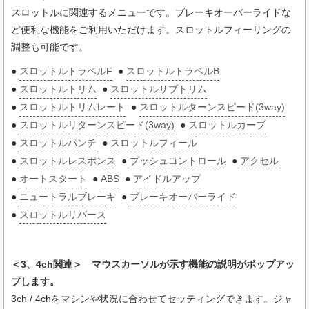
スロットルに関連するメニューです。ブレーキオーバーライドな
ど便利な機能をご利用いただけます。スロットルフィーリングの
調整も可能です。
●
スロットルトラベルF
●
スロットルトラベルB
●
スロットルトリム
●
スロットルサブトリム
●
スロットルトリムレート
●
スロットルターンスピード(3way)
●
スロットルリターンスピード(3way)
●
スロットルカーブ
●
スロットルパンチ
●
スロットルフィール
●
スロットルレスポンス
●
プッシュコントロール
●
アクセル
●
オートスタート
●
ABS
●
アイドルアップ
●
ニュートラルブレーキ
●
ブレーキオーバーライド
●
スロットルリバース
＜3、4ch関連＞ マウスカーソルが示す機能の説明がポップアッ
プします。
3ch / 4chをマシンや状況に合わせてセッティングできます。ジャ