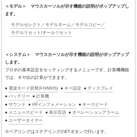
＜モデル＞ マウスカーソルが示す機能の説明がポップアップし
ます。
モデルセレクト
／
モデルネーム
／
モデルコピー
／
モデルリセット
/オールリセット
＜システム＞ マウスカーソルが示す機能の説明がポップアップ
します。
プロポの基本設定をセッティングするメニューです。計算機機能
では、ギヤ比の計算ができます。
●
電波モード切替(FH/MHS)
●
キー設定
●
ディスプレイ
●
バッテリー
●
計算機
●
サウンド
●
VRインフォメーション
●
キースピード
●
メニュースピード
●
表示言語
●
オペレーションアラーム
●
ユーザータイマー
※ペアリングはステアリングのETボタンで行います。