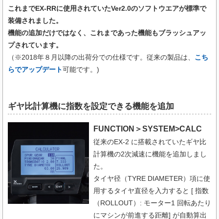
これまでEX-RRに使用されていたVer2.0のソフトウエアが標準で
装備されました。
機能の追加だけではなく、これまであった機能もブラッシュアッ
プされています。
（​※2018年８月以降の出荷分での仕様です。従来の製品は、
こち
らでアップデート
可能です。)
ギヤ比計算機に指数を設定できる機能を追加
FUNCTION＞SYSTEM>CALC
従来のEX-2 に搭載されていたギヤ比
計算機の2次減速に機能を追加しまし
た。
タイヤ径（TYRE DIAMETER）項に使
用するタイヤ直径を入力すると [ 指数
（ROLLOUT）: モーター1 回転あたり
にマシンが前進する距離] が自動算出