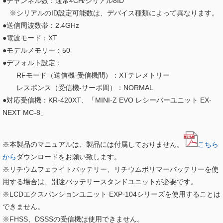
●チャンネル数：通常4CH/シリアル8ID
※シリアルのID設定可能数は、デバイス種類によって異なります。
●送信周波数帯：2.4GHz
●電波モード：XT
●モデルメモリー：50
●デフォルト設定：
RFモード（送信機-受信機間）：XTテレメトリー
レスポンス（受信機-サーボ間）：NORMAL
●対応受信機：KR-420XT、「MINI-Z EVO レシーバーユニット EX-
NEXT MC-8」
※本製品のマニュアルは、製品には付属しておりません。
こちら
から
ダウンロードをお願い致します。
※リチウムフェライトバッテリー、リチウムポリマーバッテリーを使
用する場合は、別途バッテリースタンドユニットが必要です。
※LCDエクスパンションユニット EXP-104シリーズを使用することは
できません。
※FHSS、DSSSの受信機は使用できません。