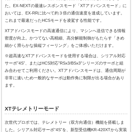
た。EX-NEXTの最速レスポンスモード「XTアドバンスモード」に
おいては、EX-RRに比べて約３倍の通信速度を達成しています。
これまで最速だったHCSモードを凌駕する性能です。
XTアドバンスモードの高速通信により、マシンへ送信できる情報
密度が向上。かつてない高精細、高分解能制御がもたらす「きめ
細かく滑らかな操縦フィーリング」をご体感いただけます。
※超高速なXTアドバンスモードを使用する場合は、シリアル対応
サーボ”4S”、またはHCS対応"RSx3/BSx3"シリーズのサーボと組
み合わせてご利用ください。XTアドバンスモードは、通信周期が
非常に速いため一般的なサーボは動作角に制限が出る場合があり
ます。
XTテレメトリーモード
次世代プロポでは、テレメトリー（双方向通信）機能を搭載しま
した。シリアル対応サーボ“4S”を、新型受信機KR-420XTから実装