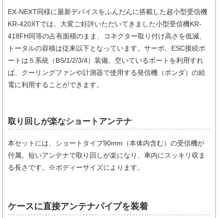
EX-NEXT同様に最新デバイスをふんだんに搭載した超小型受信機
KR-420XTでは、大変ご好評いただいてきました小型受信機KR-
418FH同等の占有面積のまま、コネクター取り付け高さを低減、
トータルの容積は従来以下となっています。サーボ、ESC接続ポ
ートは５系統（BS/1/2/3/4）装備。空いているポートを利用すれ
ば、クーリングファンや計測器で使用する発信機（ポンダ）の給
電に利用することができます。
取り回しが楽なショートアンテナ
本セットには、ショートタイプ90mm（本体内含む）の受信機が
付属。短いアンテナで取り回しが楽になり、車内にスッキリ収ま
る長さです。※ボディーサイズによります。
ケースに直接アンテナパイプを装着