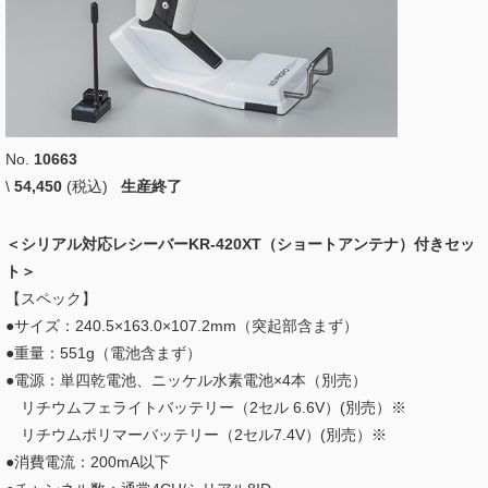
No.
10663
\
54,450
(税込)
生産終了
＜シリアル対応レシーバーKR-420XT（ショートアンテナ）付きセッ
ト＞
【スペック】
●サイズ：240.5×163.0×107.2mm（突起部含まず）
●重量：551g（電池含まず）
●電源：単四乾電池、ニッケル水素電池×4本（別売）
リチウムフェライトバッテリー（2セル 6.6V）(別売）※
リチウムポリマーバッテリー（2セル7.4V）(別売）※
●消費電流：200mA以下