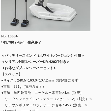
No.
10684
\
65,780
(税込)
生産終了
＜バッテリースタンド（ホワイトバージョン）付属＞
＜シリアル対応レシーバーKR-420XT付き＞
＜お得なダブルレシーバーセット＞
【スペック】
●サイズ：240.5×163.0×107.2mm（突起部含まず）
●重量：551g（電池含まず）
●電源：単四乾電池、ニッケル水素電池×4本（別売）
リチウムフェライトバッテリー（2セル 6.6V）(別売）※
リチウムポリマーバッテリー（2セル7.4V）(別売）※