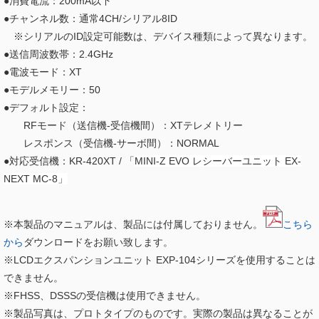
●消費電流：200mA以下
●チャンネル数：通常4CH/シリアル8ID
※シリアルのID設定可能数は、デバイス種類によって異なります。
●送信周波数帯：2.4GHz
●電波モード：XT
●モデルメモリー：50
●デフォルト設定：
RFモード（送信機-受信機間）：XTテレメトリー
レスポンス（受信機-サーボ間）：NORMAL
●対応受信機：KR-420XT / 「
MINI-Z EVO レシーバーユニット EX-
NEXT MC-8」
※本製品のマニュアルは、製品には付属しておりません。
こちら
から
ダウンロードをお願い致します。
※LCDエクスパンションユニット EXP-104シリーズを使用することは
できません。
※FHSS、DSSSの受信機は使用できません。
※製品写真は、プロトタイプのものです。実際の製品は異なることが