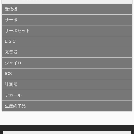
受信機
サーボ
サーボセット
E.S.C
充電器
ジャイロ
ICS
計測器
デカール
生産終了品