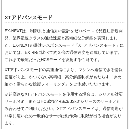
XTアドバンスモード
EX-NEXTは、制御系と通信系の設計をゼロベースで見直し新規開
発。業界最速クラスの通信速度と高精細な分解能を実現しまし
た。EX-NEXTの最速レスポンスモード「XTアドバンスモード」に
おいては、EX-RRに比べて約３倍の通信速度を達成しています。
これまで最速だったHCSモードを凌駕する性能です。
XTアドバンスモードの高速通信により、マシンへ送信できる情報
密度が向上。かつてない高精細、高分解能制御がもたらす「きめ
細かく滑らかな操縦フィーリング」をご体感いただけます。
※超高速なXTアドバンスモードを使用する場合は、シリアル対応
サーボ”4S”、またはHCS対応"RSx3/BSx3"シリーズのサーボと組
み合わせてご利用ください。XTアドバンスモードは、通信周期が
非常に速いため一般的なサーボは動作角に制限が出る場合があり
ます。