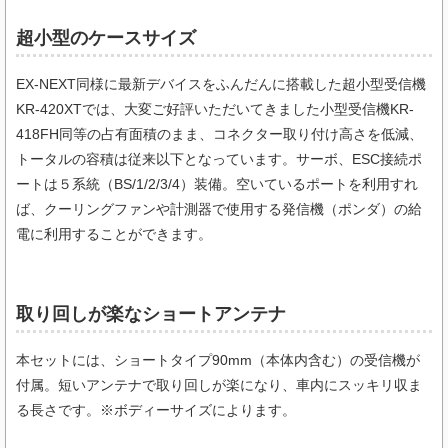
超小型のケースサイズ
EX-NEXT同様に最新デバイスをふんだんに搭載した超小型受信機
KR-420XTでは、大変ご好評いただいてきました小型受信機KR-
418FH同等の占有面積のまま、コネクター取り付け高さを低減、
トータルの容積は従来以下となっています。サーボ、ESC接続ポ
ートは５系統（BS/1/2/3/4）装備。空いているポートを利用すれ
ば、クーリングファンや計測器で使用する発信機（ポンダ）の給
電に利用することができます。
取り回しが楽なショートアンテナ
本セットには、ショートタイプ90mm（本体内含む）の受信機が
付属。短いアンテナで取り回しが楽になり、車内にスッキリ収ま
る長さです。※ボディーサイズによります。