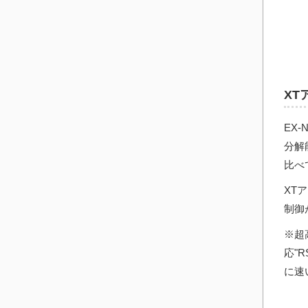
XT
EX
分解
比べ
XT
制御
※超
応"
に速