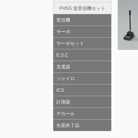
FHSS 送受信機セット
受信機
サーボ
サーボセット
E.S.C
充電器
ジャイロ
ICS
計測器
デカール
生産終了品