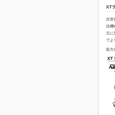
XT
次世
信機
元に
でよ
双方