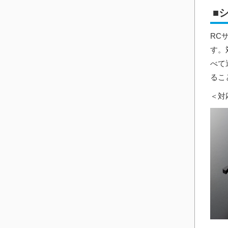
■
RC
す。
べて
るこ
＜対