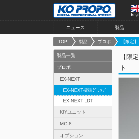
Engl
ニュース
製品
TOP
製品
プロポ
【限定】EX
製品一覧
【限定
ト
プロポ
EX-NEXT
EX-NEXT標準ｸﾞﾘｯﾌﾟ
EX-NEXT LDT
KIYユニット
MC-8
オプション