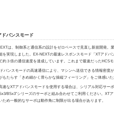
アドバンスモード
-NEXTは、制御系と通信系の設計をゼロベースで見直し新規開発
能を実現しました。EX-NEXTの最速レスポンスモード「XTアドバ
て約３倍の通信速度を達成しています。これまで最速だったHCS
アドバンスモードの高速通信により、マシンへ送信できる情報密度
がもたらす「きめ細かく滑らかな操縦フィーリング」をご体感いた
高速なXTアドバンスモードを使用する場合は、シリアル対応サーボ”4
RSx3/BSx3"シリーズのサーボと組み合わせてご利用ください。X
いため一般的なサーボは動作角に制限が出る場合があります。