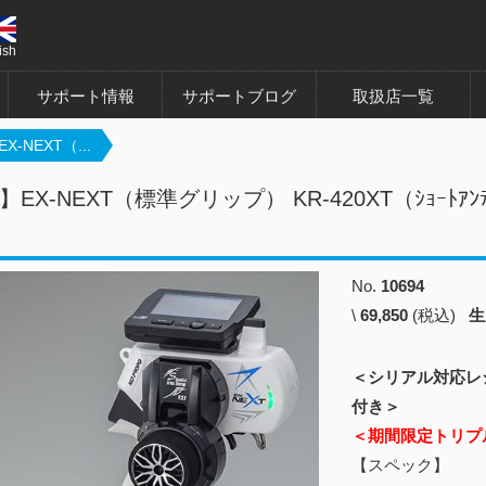
ish
サポート情報
サポートブログ
取扱店一覧
-NEXT（...
】EX-NEXT（標準グリップ） KR-420XT（ｼｮｰ
No.
10694
\
69,850
(税込)
生
＜シリアル対応レシ
付き＞
＜期間限定トリプ
【スペック】