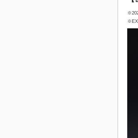
※2
※E