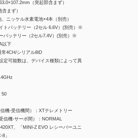
163.0×107.2mm（突起部含まず）
電池含まず）
池、ニッケル水素電池×4本（別売）
バッテリー（2セル 6.6V）(別売）※
バッテリー（2セル7.4V）(別売）※
A以下
常4CH/シリアル8ID
設定可能数は、デバイス種類によって異
4GHz
50
：
機-受信機間）：XTテレメトリー
機-サーボ間）：NORMAL
20XT、「MINI-Z EVO レシーバーユニ
C-8」