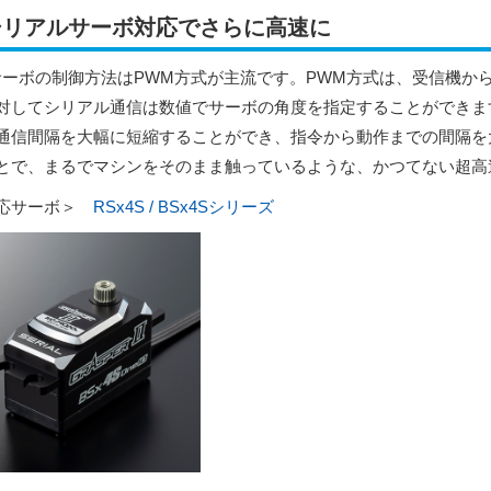
シリアルサーボ対応でさらに高速に
サーボの制御方法はPWM方式が主流です。PWM方式は、受信機か
対してシリアル通信は数値でサーボの角度を指定することができま
通信間隔を大幅に短縮することができ、指令から動作までの間隔を
とで、まるでマシンをそのまま触っているような、かつてない超高
応サーボ＞
RSx4S / BSx4Sシリーズ