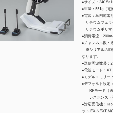
●サイズ：240.5×
●重量：551g（
●電源：単四乾電
リチウムフェライト
リチウムポリマー
●消費電流：200m
●チャンネル数：通
※シリアルのID
なります。
●送信周波数帯：2.
●電波モード：XT
●モデルメモリー：
●デフォルト設定
RFモード（送信
レスポンス（受信
●対応受信機：KR-4
ット EX-NEXT M