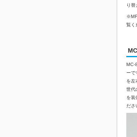
り替
※M
覧く
MC
MC
ーで
を左
世代
を装
ださ