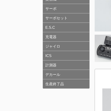
サーボ
サーボセット
E.S.C
充電器
ジャイロ
ICS
計測器
デカール
生産終了品