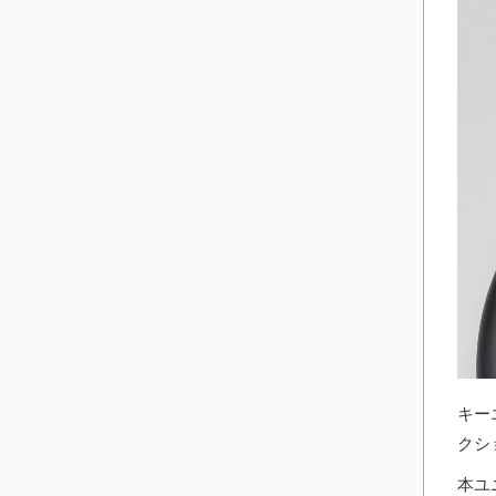
キー
クシ
本ユ