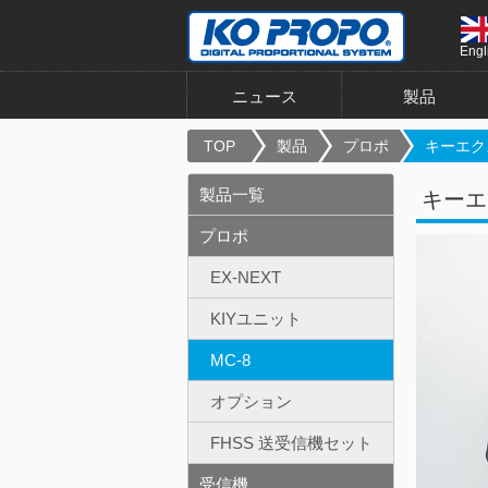
Engl
ニュース
製品
TOP
製品
プロポ
キーエク
製品一覧
キーエ
プロポ
EX-NEXT
KIYユニット
MC-8
オプション
FHSS 送受信機セット
受信機