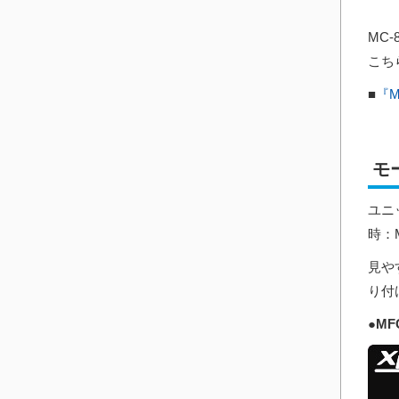
MC
こち
■
『M
モ
ユニ
時：
見や
り付
●MF