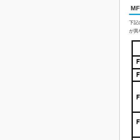
M
下記
が異