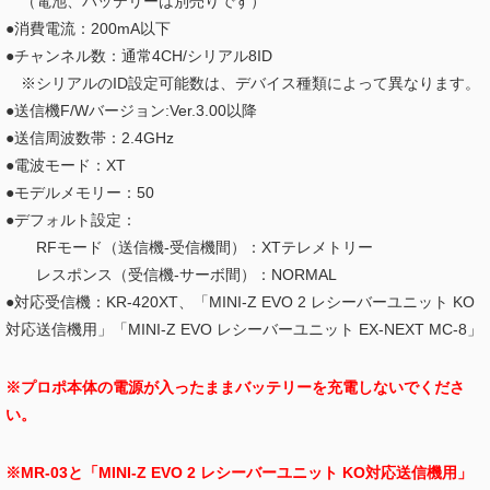
（電池、バッテリーは別売りです）
●消費電流：200mA以下
●チャンネル数：通常4CH/シリアル8ID
※シリアルのID設定可能数は、デバイス種類によって異なります。
●送信機F/Wバージョン:Ver.3.00以降
●送信周波数帯：2.4GHz
●電波モード：XT
●モデルメモリー：50
●デフォルト設定：
RFモード（送信機-受信機間）：XTテレメトリー
レスポンス（受信機-サーボ間）：NORMAL
●対応受信機：KR-420XT、「MINI-Z EVO 2 レシーバーユニット KO
対応送信機用」「MINI-Z EVO レシーバーユニット EX-NEXT MC-8」
※プロポ本体の電源が入ったままバッテリーを充電しないでくださ
い。
※MR-03と「MINI-Z EVO 2 レシーバーユニット KO対応送信機用」