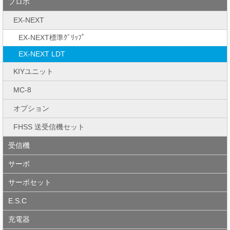
プロポ
EX-NEXT
EX-NEXT標準ｸﾞﾘｯﾌﾟ
EX-NEXT LDT
KIYユニット
MC-8
オプション
FHSS 送受信機セット
受信機
サーボ
サーボセット
E.S.C
充電器