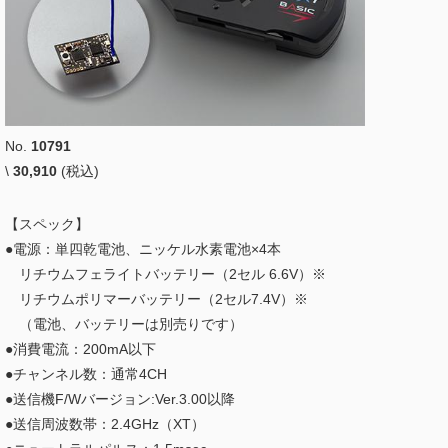
No.
10791
\
30,910
(税込)
【スペック】
●電源：単四乾電池、ニッケル水素電池×4本
リチウムフェライトバッテリー（2セル 6.6V）※
リチウムポリマーバッテリー（2セル7.4V）※
（電池、バッテリーは別売りです）
●消費電流：200mA以下
●チャンネル数：通常4CH
●送信機F/Wバージョン:Ver.3.00以降
●送信周波数帯：2.4GHz（XT）