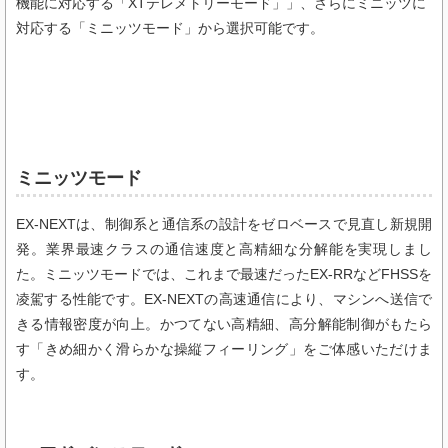
機能に対応する「XTテレメトリーモード」
」、さらにミニッツに
対応する「ミニッツモード」
から選択可能です。
ミニッツモード
EX-NEXTは、制御系と通信系の設計をゼロベースで見直し新規開
発。業界最速クラスの通信速度と高精細な分解能を実現しまし
た。ミニッツモードでは、これまで最速だったEX-RRなどFHSSを
凌駕する性能です。EX-NEXTの高速通信により、マシンへ送信で
きる情報密度が向上。かつてない高精細、高分解能制御がもたら
す「きめ細かく滑らかな操縦フィーリング」をご体感いただけま
す。