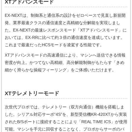
XTアドバンスモード
EX-NEXTは、制御系と通信系の設計をゼロベースで見直し新規開
発。業界最速クラスの通信速度と高精細な分解能を実現しまし
た。EX-NEXTの最速レスポンスモード「XTアドバンスモード」に
おいては、EX-RRに比べて約３倍の通信速度を達成しています。
これまで最速だったHCSモードを凌駕する性能です。
XTアドバンスモードの高速通信により、マシンへ送信できる情報
密度が向上。かつてない高精細、高分解能制御がもたらす「きめ
細かく滑らかな操縦フィーリング」をご体感いただけます。
XTテレメトリーモード
次世代プロポでは、テレメトリー（双方向通信）機能を搭載しま
した。シリアル対応サーボ“4S”を、新型受信機KR-420XTから実装
されたB/Sポートに接続することにより「REAL TIME ICS」が使用
可能。マシンを手元に回収することなく、プロポからサーボのパ