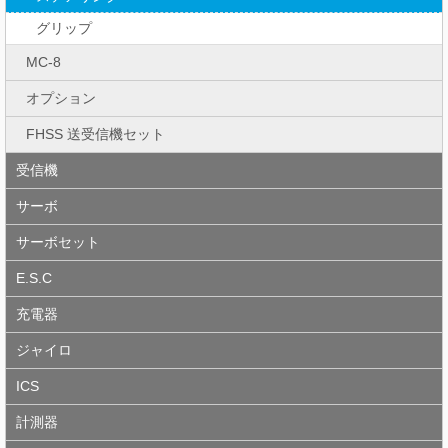
グリップ
MC-8
オプション
FHSS 送受信機セット
受信機
サーボ
サーボセット
E.S.C
充電器
ジャイロ
ICS
計測器