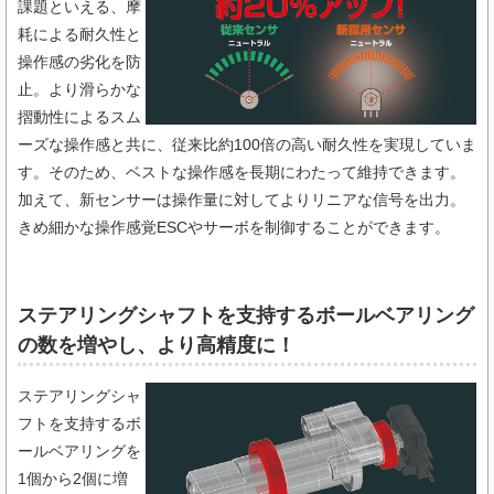
課題といえる、摩
耗による耐久性と
操作感の劣化を防
止。より滑らかな
摺動性によるスム
ーズな操作感と共に、従来比約100倍の高い耐久性を実現していま
す。そのため、ベストな操作感を長期にわたって維持できます。
加えて、新センサーは操作量に対してよりリニアな信号を出力。
きめ細かな操作感覚ESCやサーボを制御することができます。
ステアリングシャフトを支持するボールベアリング
の数を増やし、より高精度に！
ステアリングシャ
フトを支持するボ
ールベアリングを
1個から2個に増