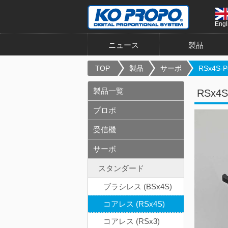
Engl
ニュース
製品
TOP
製品
サーボ
RSx4S-P
製品一覧
RSx4S
プロポ
受信機
サーボ
スタンダード
ブラシレス (BSx4S)
コアレス (RSx4S)
コアレス (RSx3)