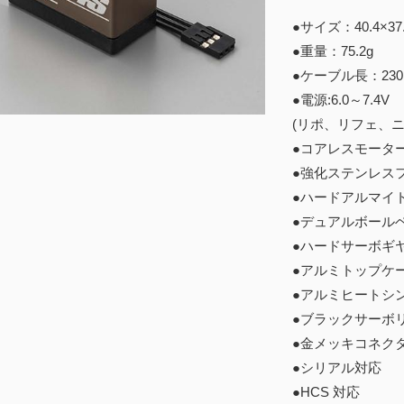
●サイズ：40.4×
●重量：75.2g
●ケーブル長：23
●電源:6.0～7.4V
(リポ、リフェ、
●コアレスモータ
●強化ステンレス
●ハードアルマイ
●デュアルボール
●ハードサーボギ
●アルミトップケ
●アルミヒートシ
●ブラックサーボ
●金メッキコネク
●シリアル対応
●HCS 対応