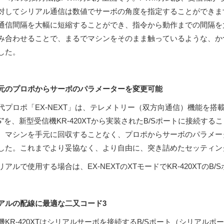
対してシリアル通信は数値でサーボの角度を指定することができま
通信間隔を大幅に短縮することができ、指令から動作までの間隔を大幅
み合わせることで、まるでマシンをそのまま触っているような、か
した。
元のプロポからサーボのパラメーターを変更可能
代プロポ「EX-NEXT」は、テレメトリー（双方向通信）機能を搭
4S”を、新型受信機KR-420XTから実装されたB/Sポートに接続すること
。マシンを手元に回収することなく、プロポからサーボのパラメー
した。これまでより妥協なく、より自由に、突き詰めたセッティン
リアルで使用する場合は、EX-NEXTのXTモードでKR-420XTのB
アルの配線に最適な二又コード3
機KR-420XTはシリアルサーボを接続するB/Sポート（シリアルポ