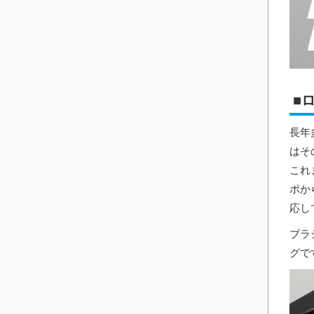
■
長年
はそ
これ
ポか
応し
ブラ
グで