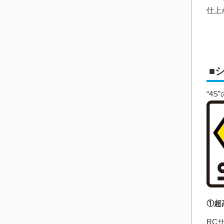
仕上
■
“4
①超
RC