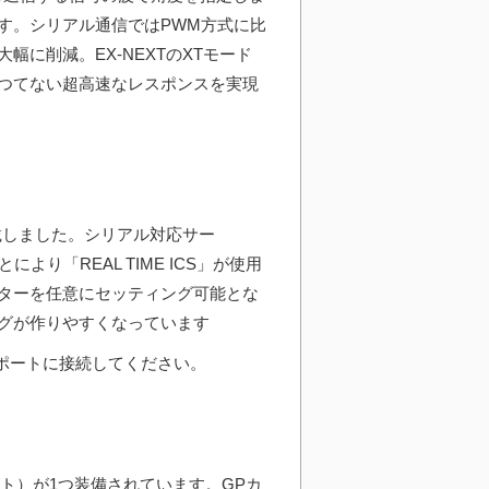
す。シリアル通信ではPWM方式に比
に削減。EX-NEXTのXTモード
つてない超高速なレスポンスを実現
載しました。シリアル対応サー
により「REAL TIME ICS」が使用
ターを任意にセッティング可能とな
グが作りやすくなっています
/Sポートに接続してください。
ート）が1つ装備されています。GPカ