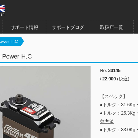
ish
サポート情報
サポートブログ
取扱店一覧
ower H.C
-Power H.C
No.
30145
\
22,000
(税込)
【スペック】
●トルク：31.6Kg
●トルク：26.3Kg・
参考値
●トルク：33.0Kg・