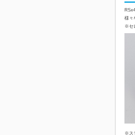
RS
様々
※セ
※ス