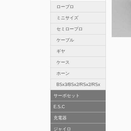
ロープロ
ミニサイズ
セミロープロ
ケーブル
ギヤ
ケース
ホーン
BSx3/BSx2/RSx2/RSx
サーボセット
E.S.C
充電器
ジャイロ