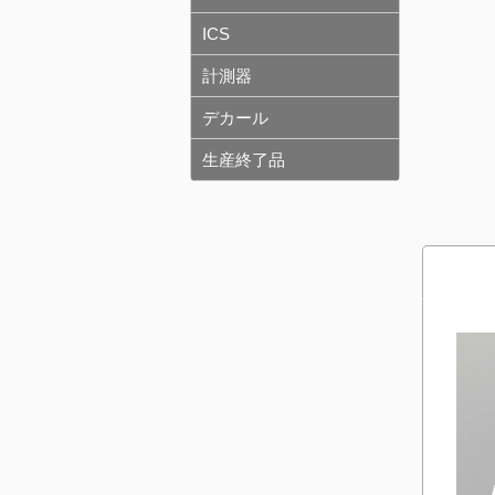
ICS
計測器
デカール
生産終了品