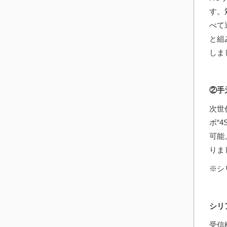
す。
べて
と組
しま
②手
次世
ボ“
可能
りま
※シ
シリ
受信