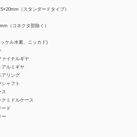
37.5×20mm（スタンダードタイプ）
0mm（コネクタ部除く）
ニッケル水素、ニッカド)
ー
ファイナルギヤ
トアルミギヤ
ベアリング
ヤシャフト
ース
ンクミドルケース
リード
ター