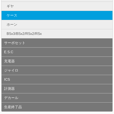
ギヤ
ケース
ホーン
BSx3/BSx2/RSx2/RSx
サーボセット
E.S.C
充電器
ジャイロ
ICS
計測器
デカール
生産終了品