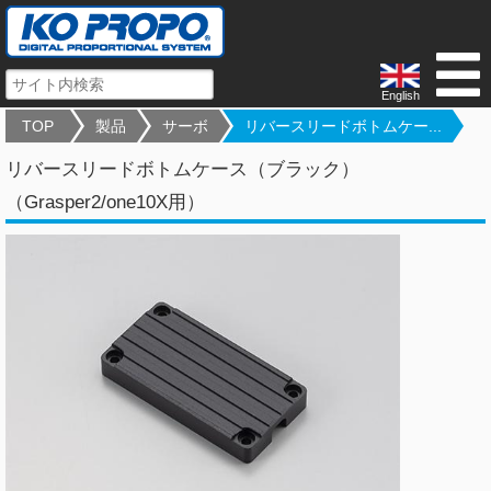
English
TOP
製品
サーボ
リバースリードボトムケー...
リバースリードボトムケース（ブラック）
（Grasper2/one10X用）