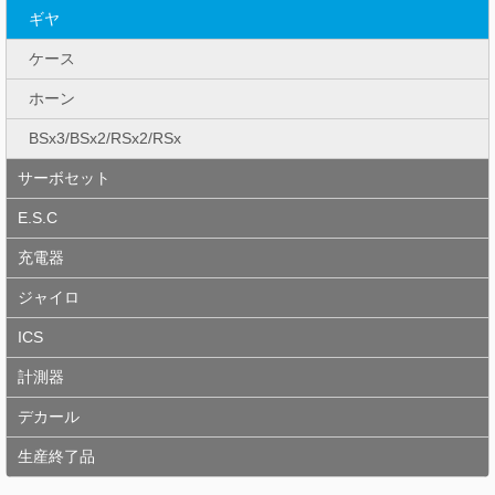
ギヤ
ケース
ホーン
BSx3/BSx2/RSx2/RSx
サーボセット
E.S.C
充電器
ジャイロ
ICS
計測器
デカール
生産終了品