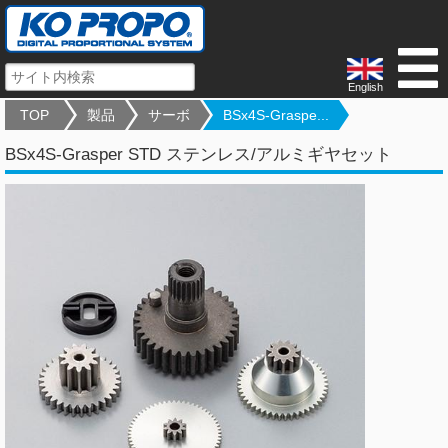
English
TOP
製品
サーボ
BSx4S-Graspe...
BSx4S-Grasper STD ステンレス/アルミギヤセット