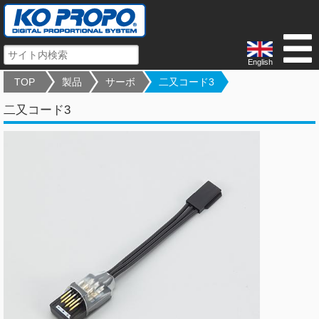
English
TOP
製品
サーボ
二又コード3
二又コード3