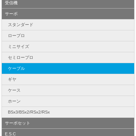
受信機
サーボ
スタンダード
ロープロ
ミニサイズ
セミロープロ
ケーブル
ギヤ
ケース
ホーン
BSx3/BSx2/RSx2/RSx
サーボセット
E.S.C