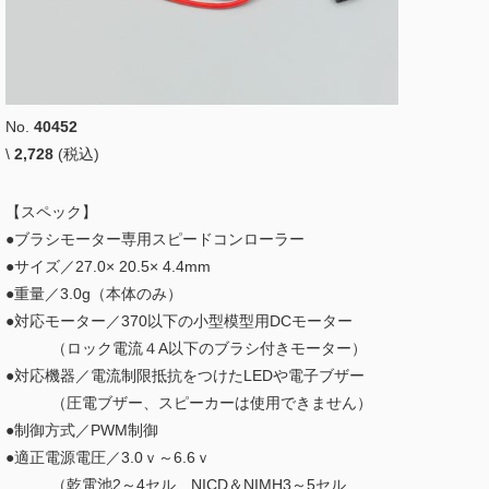
No.
40452
\
2,728
(税込)
【スペック】
●ブラシモーター専用スピードコンローラー
●サイズ／27.0× 20.5× 4.4mm
●重量／3.0g（本体のみ）
●対応モーター／370以下の小型模型用DCモーター
（ロック電流４A以下のブラシ付きモーター）
●対応機器／電流制限抵抗をつけたLEDや電子ブザー
（圧電ブザー、スピーカーは使用できません）
●制御方式／PWM制御
●適正電源電圧／3.0ｖ～6.6ｖ
（乾電池2～4セル、NICD＆NIMH3～5セル、