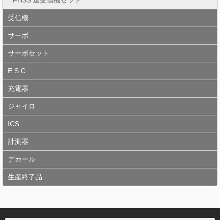
FHSS 送受信機セット
受信機
サーボ
サーボセット
E.S.C
充電器
ジャイロ
ICS
計測器
デカール
生産終了品