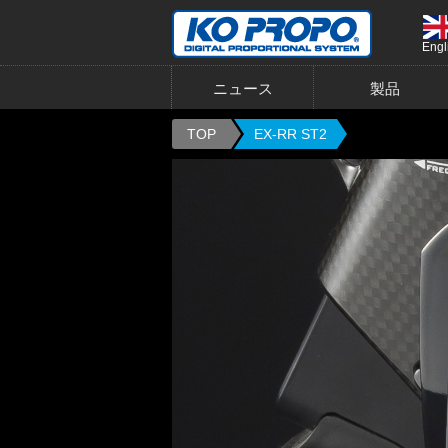
Engl
ニュース
製品
TOP
EX-RR ST2