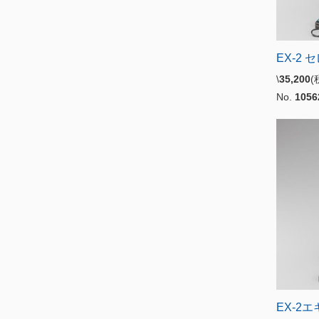
EX-2
\
35,200
No.
1056
EX-2