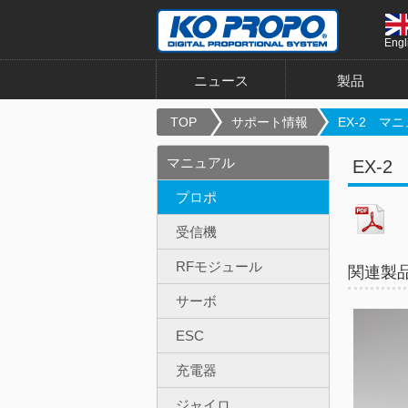
Engl
ニュース
製品
TOP
サポート情報
EX-2 マ
マニュアル
EX-
プロポ
受信機
RFモジュール
関連製
サーボ
ESC
充電器
ジャイロ