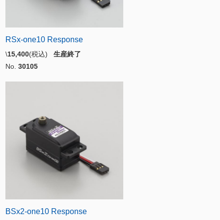
RSx-one10 Response
\
15,400
(税込)
生産終了
No.
30105
BSx2-one10 Response