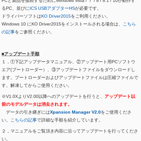
PCと製品を接続するためにWindows vista / ７ / 8 / 8.1 / 10が動作す
るPC、並びに
ICS USBアダプターHS
が必要です。
ドライバーソフトは
KO Driver2015
をご利用ください。
Windows 10 にKO Driver2015をインストールされる場合は、
こちら
の記事
をご参照ください。
■アップデート手順
１，①下記アップデータマニュアル、②アップデート用PCソフトウ
エア(ブートローダー）、③アップデートファイルをダウンロードし
ます。ブートローダーおよびアップデートファイルは圧縮ファイルで
す。解凍してからご使用ください。
※V1.0XよりV2.00以降へのアップデートを行うと、
アップデート以
前のモデルデータは消去されます。
データの引き継ぎには
Xpansion Manager V2.0
をご使用くださ
い。
こちらの記事
で詳細な手順を紹介しています。
２，マニュアルをご覧頂き内容に沿ってアップデートを行ってくださ
い。