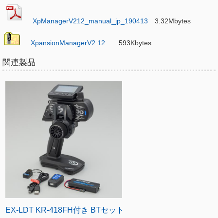
XpManagerV212_manual_jp_190413
3.32Mbytes
XpansionManagerV2.12
593Kbytes
関連製品
EX-LDT KR-418FH付き BTセット