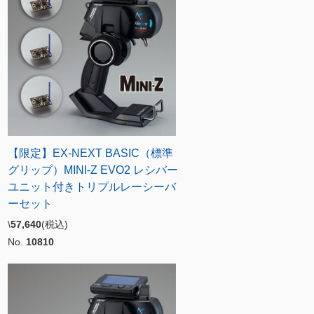
【限定】EX-NEXT BASIC（標準
グリップ）MINI-Z EVO2 レシバー
ユニット付きトリプルレーシーバ
ーセット
\
57,640
(税込)
No.
10810