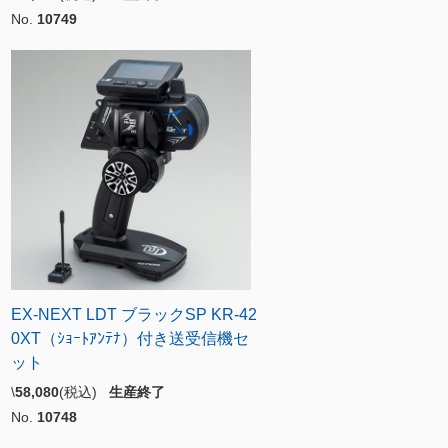
No.
10749
EX-NEXT LDT ブラックSP KR-42
0XT（ｼｮｰﾄｱﾝﾃﾅ）付き送受信機セ
ット
\
58,080
(税込)
生産終了
No.
10748