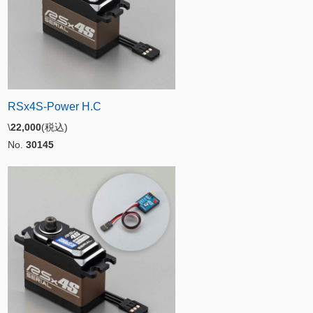
RSx4S-Power H.C
\
22,000
(税込)
No.
30145