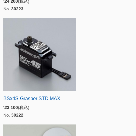
\
24,200
(税込)
No.
30223
BSx4S-Grasper STD MAX
\
23,100
(税込)
No.
30222