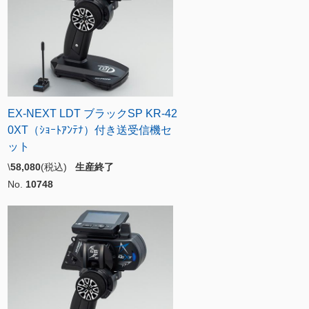
EX-NEXT LDT ブラックSP KR-42
0XT（ｼｮｰﾄｱﾝﾃﾅ）付き送受信機セ
ット
\
58,080
(税込)
生産終了
No.
10748