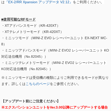
は
『
EX-2/RR Xpansion アップデータ V2.12​
』
をご利用ください。
■使用可能なRFモード
・XTアドバンスモード（KR-420XT）
・XTテレメトリーモード（KR-420XT）
・ミニッツモード（MINI-Z EVO レシーバーユニット EX-NEXT MC-
8）
・ミニッツアドバンスモード（
MINI-Z EVO2 レシーバーユニット KO
対応送信機用（No.82045）
）
・ミニッツテレメトリーモード（
MINI-Z EVO2 レシーバーユニット
KO対応送信機用（No.82045）
）
※ミニッツモードは受信機の種類によりご利用できるモードが異なり
ます。詳しくは
こちらのページ
をご参照ください。
【アップデート前にご注意ください】
※エクスパンションユニットをVer.3.00以降にアップデートする場合