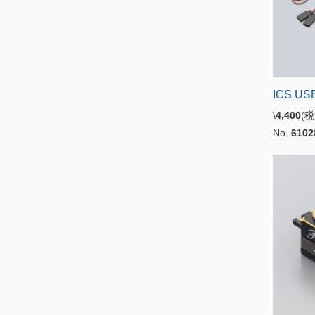
ICS U
\
4,400
(
No.
6102