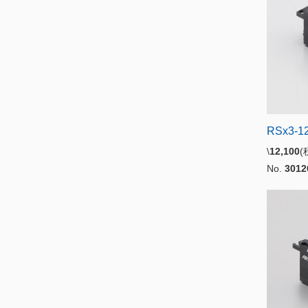
RSx3-1
\
12,100
No.
3012