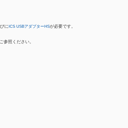
、並びに
が必要です。
ICS USBアダプターHS
ご参照ください。