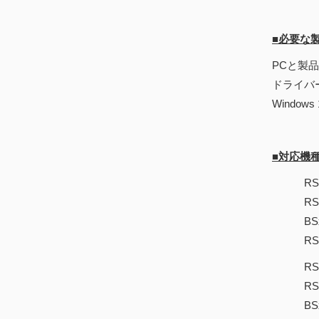
■必要な
PCと製品を
ドライバ
Window
■対応機
RSx3 Re
RSx3 O
BSx3 On
RSx3
RSx2 Re
RSx Res
BSx2 Re