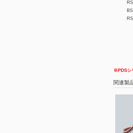
RSx On
BSx2 On
RSx 
※PDS
関連製