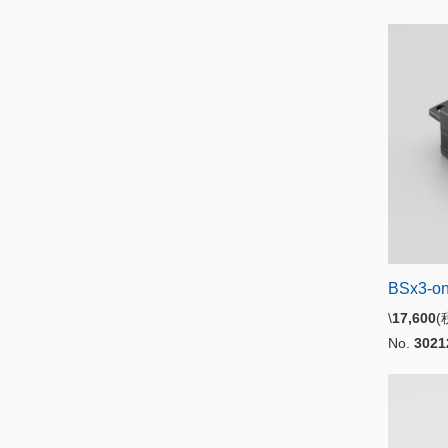
BSx3-o
\
17,600
No.
3021