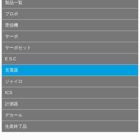
製品一覧
プロポ
受信機
サーボ
サーボセット
E.S.C
充電器
ジャイロ
ICS
計測器
デカール
生産終了品