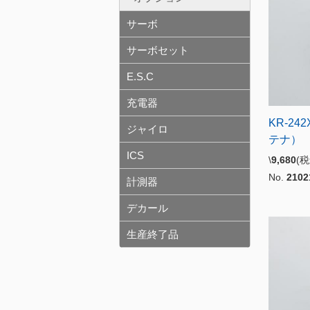
サーボ
サーボセット
E.S.C
充電器
KR-24
ジャイロ
テナ）
ICS
\
9,680
(
No.
2102
計測器
デカール
生産終了品