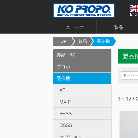
Engl
ニュース
製品
TOP
製品
受信機
製品一覧
製品
プロポ
受信機
XT
1～12 / 
MX-F
FHSS
DSSS
オプション