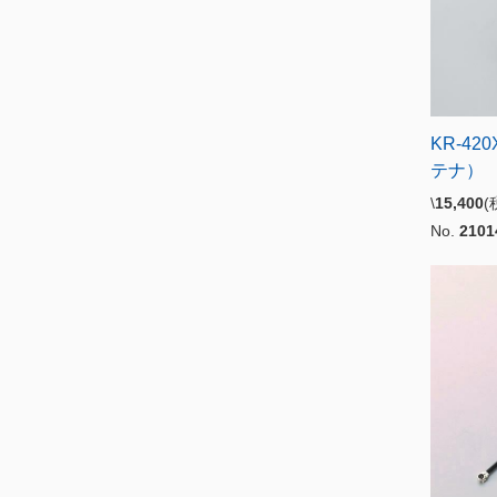
KR-42
テナ）
\
15,400
(
No.
2101