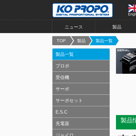
Engl
ニュース
製品
TOP
製品
製品一覧
製品一覧
プロポ
受信機
サーボ
サーボセット
E.S.C
製品
充電器
ジャイロ