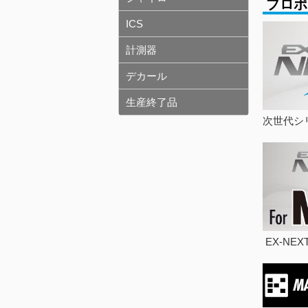
プロポ
ICS
計測器
デカール
生産終了品
次世代シリ
EX-NEXT 