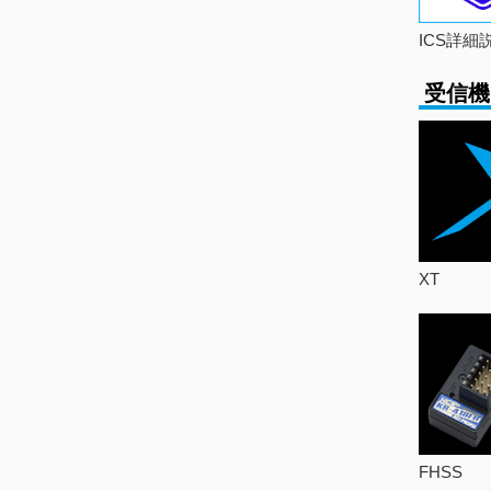
ICS詳細
受信機
XT
FHSS