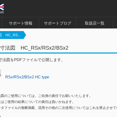
ish
サポート情報
サポートブログ
取扱店一覧
HC_RS...
法図 HC_RSx/RSx2/BSx2
寸法図をPDFファイルで公開します。
RSx/RSx2/BSx2 HC type
法図のご使用については、ご自身の責任でお願いいたします。
はご使用の結果についての責任は負いかねます。
ータファイルの無断掲載、流用その他の二次使用についてはこれを禁止させて