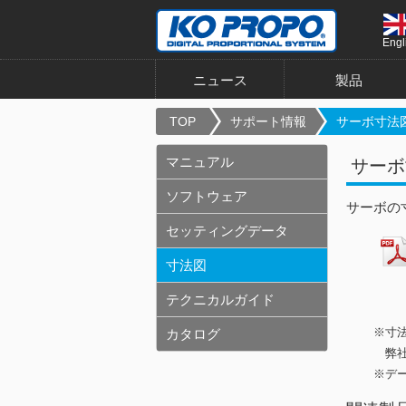
Engl
ニュース
製品
TOP
サポート情報
サーボ寸法図 
マニュアル
サーボ寸
ソフトウェア
サーボの
セッティングデータ
寸法図
テクニカルガイド
※寸
カタログ
弊社
※デ