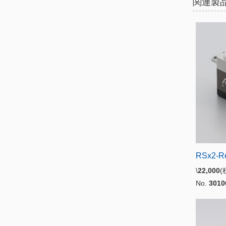
関連製
RSx2-R
\
22,000
No.
3010