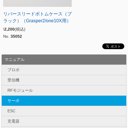
リバースリードボトムケース（ブ
ラック）（Grasper2/one10X用）
\
2,200
(税込)
No.
35052
マニュアル
プロポ
受信機
RFモジュール
サーボ
ESC
充電器