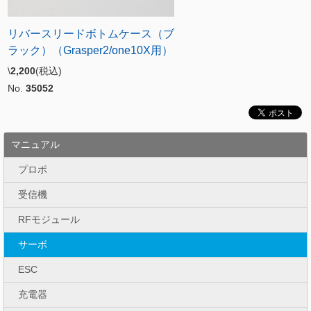
リバースリードボトムケース（ブ
ラック）（Grasper2/one10X用）
\
2,200
(税込)
No.
35052
マニュアル
プロポ
受信機
RFモジュール
サーボ
ESC
充電器