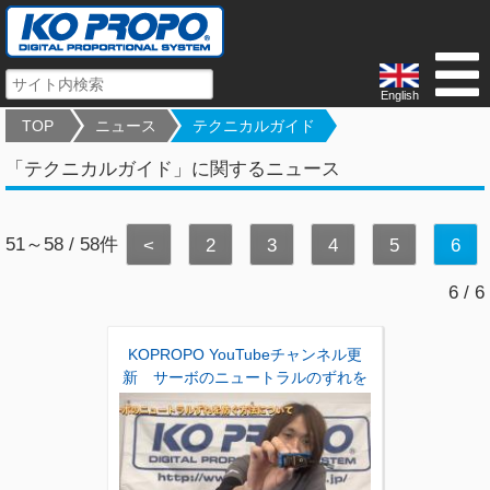
English
TOP
ニュース
テクニカルガイド
「テクニカルガイド」に関するニュース
51～58 / 58件
<
2
3
4
5
6
6 / 6
KOPROPO YouTubeチャンネル更
新 サーボのニュートラルのずれを
防ぐ方法その1