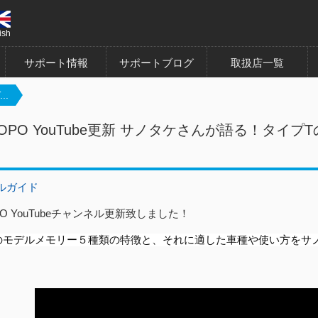
ish
サポート情報
サポートブログ
取扱店一覧
..
ROPO YouTube更新 サノタケさんが語る！タイ
ルガイド
PO YouTubeチャンネル更新致しました！
のモデルメモリー５種類の特徴と、それに適した車種や使い方をサ