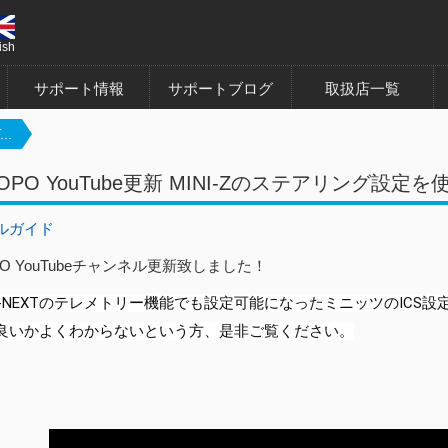
ish
サポート情報
サポートブログ
取扱店一覧
..
ROPO YouTube更新 MINI-Zのステアリング設定
ルガイド
PO YouTubeチャンネル更新致しました！
X-NEXTのテレメトリー機能でも設定可能になったミニッツのICS
良いかよくわからないという方、是非ご覧ください。